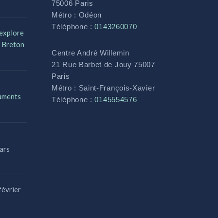
75006 Paris
Métro : Odéon
Téléphone :
0143260070
 explore
n Breton
Centre André Willemin
21 Rue Barbet de Jouy 75007
Paris
Métro : Saint-François-Xavier
cuments
Téléphone :
0145554576
ars
février