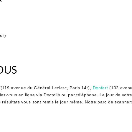
er)
OUS
(119 avenue du Général Leclerc, Paris 14ᵉ),
Denfert
(102 avenu
ez-vous en ligne via Doctolib ou par téléphone. Le jour de vo
s résultats vous sont remis le jour même. Notre parc de scanner